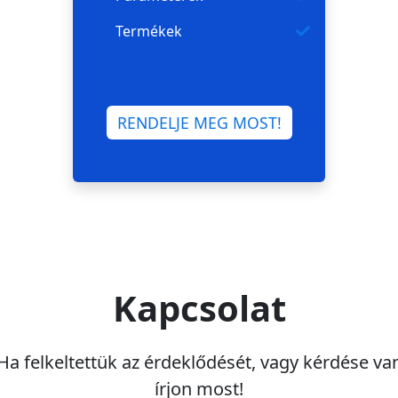
Termékek
RENDELJE MEG MOST!
Kapcsolat
Ha felkeltettük az érdeklődését, vagy kérdése va
írjon most!