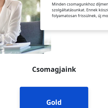
Minden csomagunkhoz díjmen
szolgáltatásunkat. Ennek kösz
folyamatosan frissülnek, új m
Csomagjaink
Gold