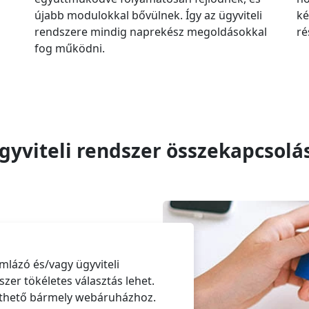
újabb modulokkal bővülnek. Így az ügyviteli
ké
rendszere mindig naprekész megoldásokkal
ré
fog működni.
gyviteli rendszer összekapcsolá
ázó és/vagy ügyviteli
zer tökéletes választás lehet.
szthető bármely webáruházhoz.