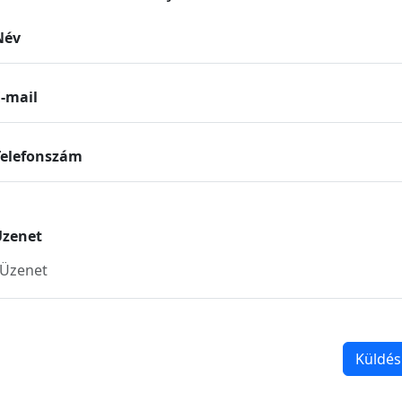
Név
E-mail
Telefonszám
Üzenet
Küldés