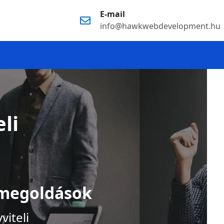
E-mail
info@hawkwebdevelopment.hu
li
i megoldások
iteli