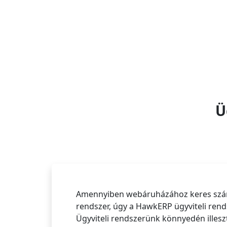
Ü
Amennyiben webáruházához keres száml
rendszer, úgy a HawkERP ügyviteli rends
Ügyviteli rendszerünk könnyedén ille