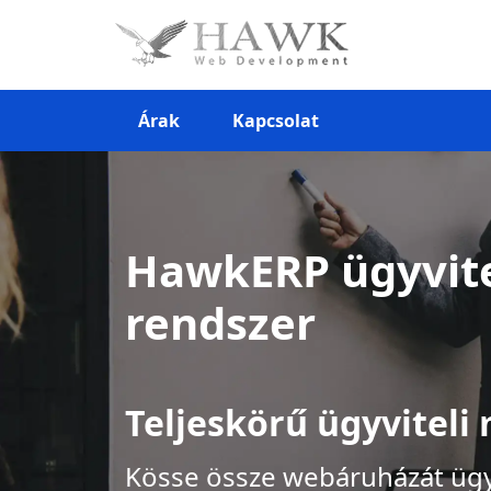
Árak
Kapcsolat
HawkERP ügyvite
rendszer
Teljeskörű ügyvitel
Kösse össze webáruházát ügyv