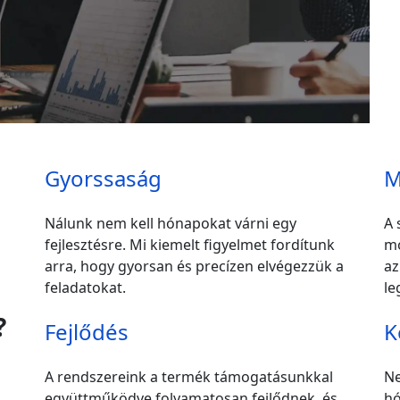
Gyorssaság
M
Nálunk nem kell hónapokat várni egy
A 
fejlesztésre. Mi kiemelt figyelmet fordítunk
mo
arra, hogy gyorsan és precízen elvégezzük a
az
feladatokat.
le
?
Fejlődés
K
A rendszereink a termék támogatásunkkal
Ne
együttműködve folyamatosan fejlődnek, és
hó