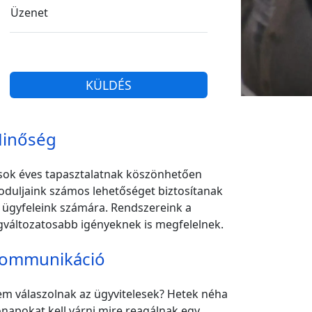
Üzenet
KÜLDÉS
inőség
sok éves tapasztalatnak köszönhetően
duljaink számos lehetőséget biztosítanak
 ügyfeleink számára. Rendszereink a
gváltozatosabb igényeknek is megfelelnek.
ommunikáció
m válaszolnak az ügyvitelesek? Hetek néha
napokat kell várni mire reagálnak egy